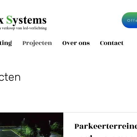
Off
ting
Projecten
Over ons
Contact
ecten
Parkeerterrein