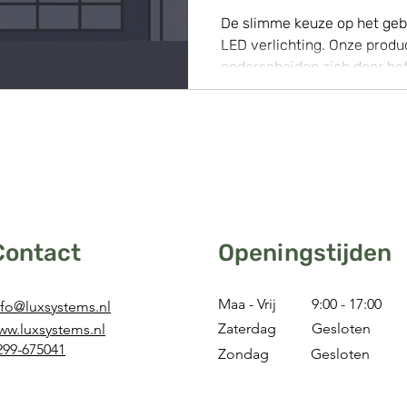
De slimme keuze op het geb
LED verlichting. Onze produ
onderscheiden zich door het 
gemak, dit doordat alles...
Contact
Openingstijden
Maa - Vrij
9:00 - 17:00
nfo@luxsystems.nl
Zaterdag
Gesloten
ww.luxsystems.nl
299-675041
Zondag​
Gesloten