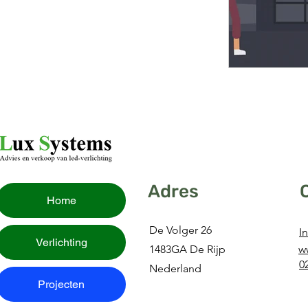
Adres
Home
De Volger 26
I
Verlichting
1483GA De Rijp
w
0
Nederland
Projecten