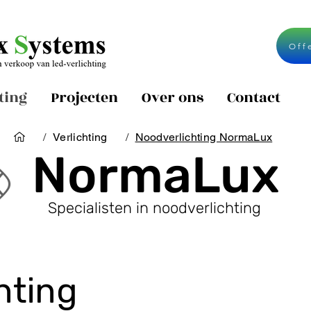
Off
ting
Projecten
Over ons
Contact
/
Verlichting
/
Noodverlichting NormaLux
NormaLux
Specialisten in noodverlichting
verlicht