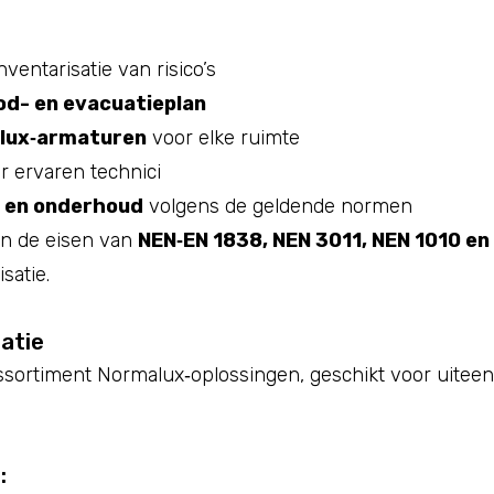
nventarisatie van risico’s
od- en evacuatieplan
alux‑armaturen
voor elke ruimte
r ervaren technici
n en onderhoud
volgens de geldende normen
aan de eisen van
NEN‑EN 1838, NEN 3011, NEN 1010 en
satie.
atie
ssortiment Normalux‑oplossingen, geschikt voor uite
: