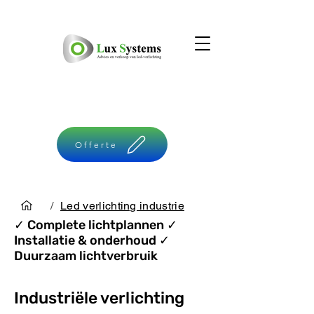
Offerte
/
Led verlichting industrie
✓ Complete
lichtplannen ✓
Installatie & o
nderhoud ✓
Duurzaam lichtverbruik
Industriële verlichting