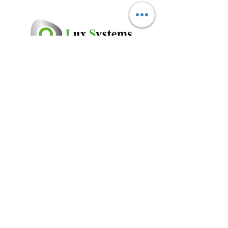
Adres
De Volger 26
1483GA De Rijp
Nederland
Contact
0299-675041
Openingstijden
Info@luxsystems.nl
www.luxsystems.nl