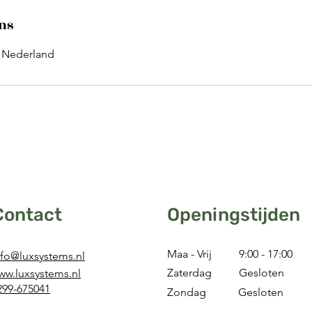
ns
, Nederland
Contact
Openingstijden
Maa - Vrij
9:00 - 17:00
nfo@luxsystems.nl
Zaterdag
Gesloten
ww.luxsystems.nl
299-675041
Zondag​
Gesloten