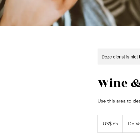
Deze dienst is niet
Wine &
Use this area to de
65
Amerikaanse
US$ 65
De V
dollar