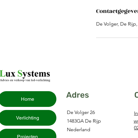
Contactgegeve
De Volger, De Rijp
Adres
Home
De Volger 26
I
Verlichting
1483GA De Rijp
w
0
Nederland
Projecten