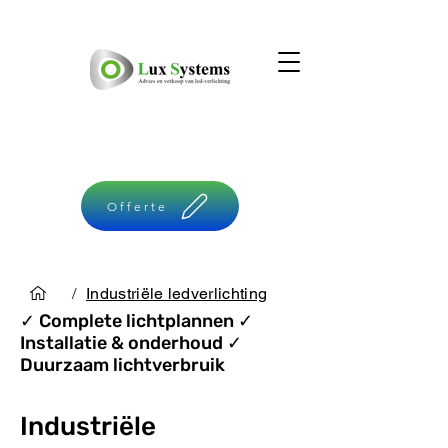
Offerte
/
Industriële ledverlichting
✓ Complete
lichtplannen ✓
Installatie & o
nderhoud ✓
Duurzaam lichtverbruik
Industriële