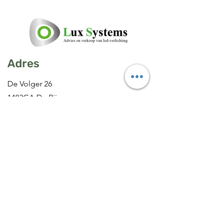
Adres
De Volger 26
1483GA De Rijp
Nederland
Contact
0299-675041
Openingstijden
Info@luxsystems.nl
www.luxsystems.nl